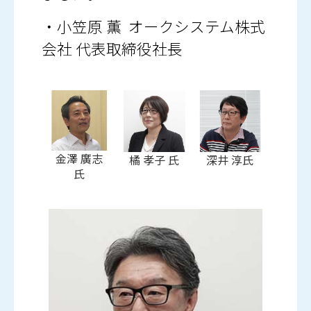
・小笠原 薫 オークシステム株式
会社 代表取締役社長
金澤 廣志
深井 淳氏
橘 孝子 氏
氏