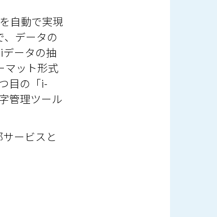
理を自動で実現
ルで、データの
 iデータの抽
ォーマット形式
目の「i-
ム漢字管理ツール
部サービスと