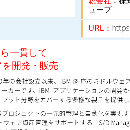
親会社
：株
ューブ
URL
：
http
から一貫して
ェアを開発・販売
0年の会社設立以来、IBM i対応のミドルウェ
ーカーです。IBM iアプリケーションの開発
トプット分野をカバーする多様な製品を提供し
プロジェクトの一元的管理と自動化を実現する
ソフトウェア資産管理をサポートする「S/D Manager