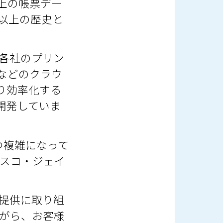
 i上の帳票デー
0年以上の歴史と
を各社のプリン
」などのクラウ
より効率化する
に開発していま
かつ複雑になって
レスコ・ジェイ
提供に取り組
がら、お客様