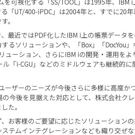
ラムを可視化する「SS/TOOL」は1995年、IBM
「UT/400-iPDC」は2004年と、すでに2
です。
最近ではPDF化したIBM i上の帳票データ
るソリューションや、「Box」「DocYou
リューション、さらにIBM iの開発・運用を
ツール「i-CGU」などのミドルウェアも継続的
BM iユーザーのニーズが今後さらに多様に高度
i市場の今後を見据えた対応として、株式会社ク
ました。
ず、お客様のご要望に応じたソリューションの
システムインテグレーションなども織り交ぜな