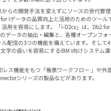
る従来からの開発手法を変えずにソースの世代管
b2 for iデータの品質向上と活用のためのツー
を容易にします。「i-D2cx」は、Db2 for
 iからのデータの抽出・編集と、各種オープンフ
ル配信の3つの機能を備えています。そして4つ
99の文字の扱いを容易にするIBM i向けシステ
る押印レス機能をもつ「帳票ワークフロー 」や外
Connectorシリーズの製品などがあります。