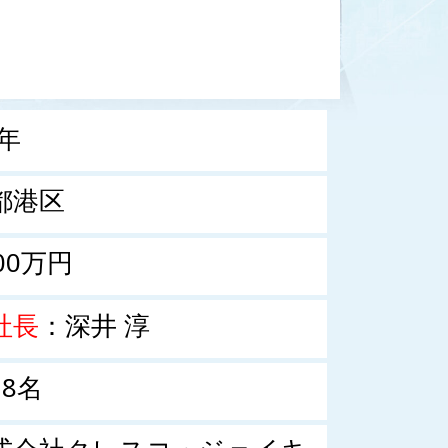
0年
都港区
00万円
社長
：深井 淳
18名