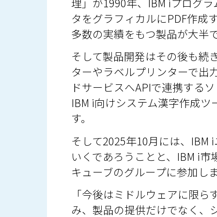
理」が1990年、IBM iプログ
タをグラフィカルにPDF作成する
多数の実績をもつ製品が大半
そして製品開発はその後も続き、
ターやラベルプリンターで出力す
ドサービスへAPIで連携するソ
IBM i向けシステム漢字作成
す。
そして2025年10月には、I
いくであろうことと、IBM 
キューブのグループに参加し
「今後はミドルウェアに限ら
み、製品の提供だけでなく、