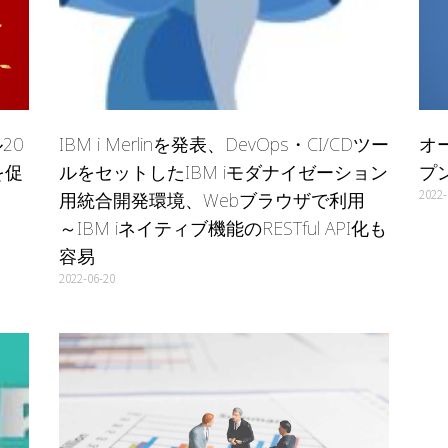
20
IBM i Merlinを発表、DevOps・CI/CDツー
オ
を促
ルをセットしたIBM iモダナイゼーション
プ
2022-
用統合開発環境、Webブラウザで利用
～IBM iネイティブ機能のRESTful API化も
容易
2022-06-20