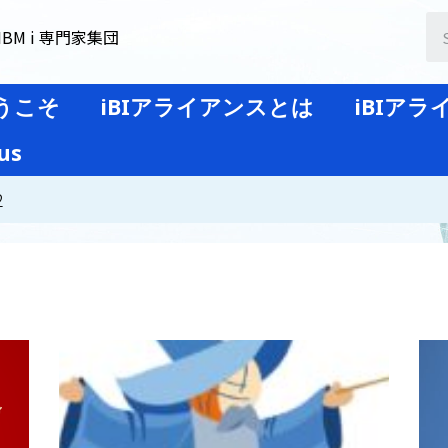
BM i 専門家集団
うこそ
iBIアライアンスとは
iBIア
us
2