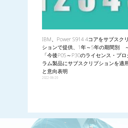
IBM、Power S914 4コアをサブスク
ションで提供、1年～5年の期間別 
「今後P05～P30のライセンス・プロ
ラム製品にサブスクリプションを適
と意向表明
2022-06-20