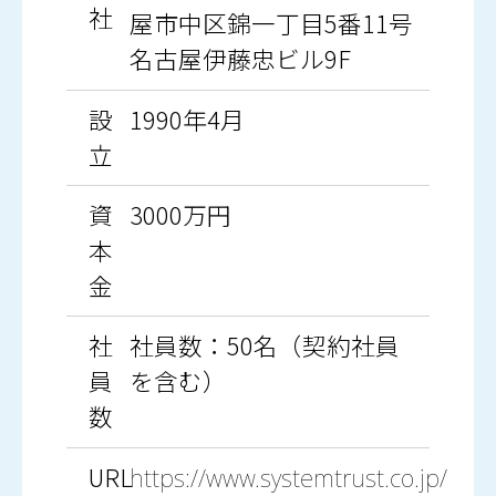
社
屋市中区錦一丁目5番11号
名古屋伊藤忠ビル9F
設
1990年4月
立
資
3000万円
本
金
社
社員数：50名（契約社員
員
を含む）
数
URL
https://www.systemtrust.co.jp/